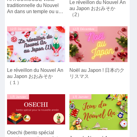
Le réveillon du Nouvel An
traditionnelle du Nouvel
au Japon おおみそか
An dans un temple ou un
（2）
sanctuaire
12月 Décembre
12月 Décembre
Le réveillon du Nouvel An
Noël au Japon ! 日本のク
au Japon おおみそか
リスマス
（１）
1月 Janvier
1月 Janvier
Osechi (bento spécial