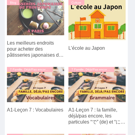
Blog
Culture
Les meilleurs endroits
L’école au Japon
pour acheter des
pâtisseries japonaises de
printemps à Paris
7 Famille, Déjà/Pas encore, "de"/"ni"
7 Famille, Déjà/Pas encore, "de"/"ni"
A1-Leçon 7 : Vocabulaires
A1-Leçon 7 : la famille,
déjà/pas encore, les
particules “で” (de) et “に”
(ni)