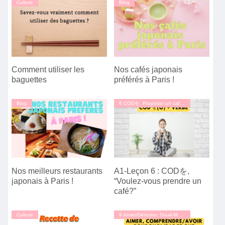
Culture
Blog
Comment utiliser les
Nos cafés japonais
baguettes
préférés à Paris !
Blog
6 CODを, Proposer un café, Particule "de"
Nos meilleurs restaurants
A1-Leçon 6 : CODを,
japonais à Paris !
“Voulez-vous prendre un
café?”
Culture
9 Aimer/Détester, Doué/Mauvais, Comprendre/Avoir