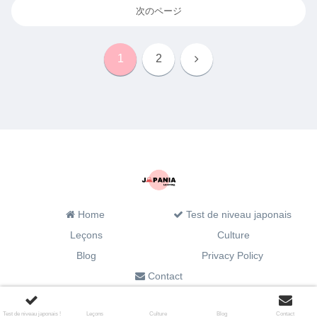
次のページ
次
1
2
へ
Home
Test de niveau japonais
Leçons
Culture
Blog
Privacy Policy
Contact
© 2022 Japania Learning.
Test de niveau japonais !
Leçons
Culture
Blog
Contact