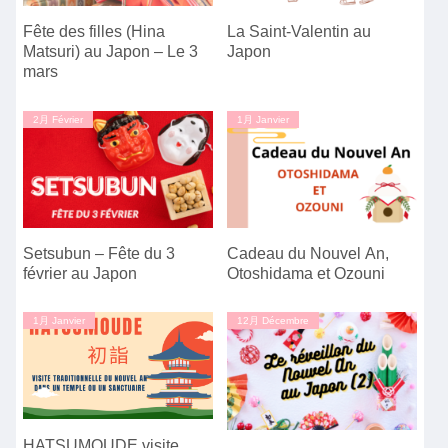
Fête des filles (Hina
La Saint-Valentin au
Matsuri) au Japon – Le 3
Japon
mars
2月 Février
1月 Janvier
Setsubun – Fête du 3
Cadeau du Nouvel An,
février au Japon
Otoshidama et Ozouni
1月 Janvier
12月 Décembre
HATSUMOUDE visite