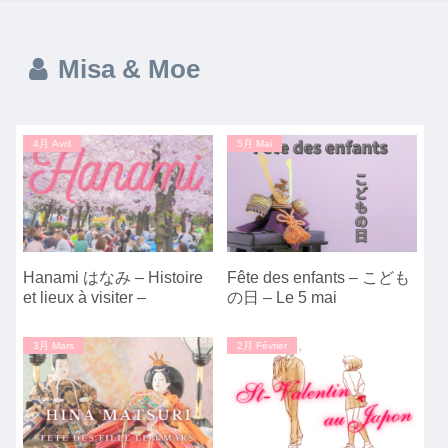
Misa & Moe
4月 Avril
5月 Mai
Hanami はなみ – Histoire
Fête des enfants – こども
et lieux à visiter –
の日 – Le 5 mai
3月 Mars
2月 Février