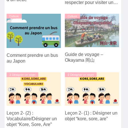
respecter pour visiter un
sanctuaire
Culture
Culture
Guide de voyage –
Comment prendre un bus
Okayama 岡山
au Japon
2 Désigner un objet
2 Désigner un objet
Leçon 2- (2) :
Leçon 2- (1) : Désigner un
Vocabulaire/Désigner un
objet “kore, sore, are”
objet “Kore, Sore, Are”