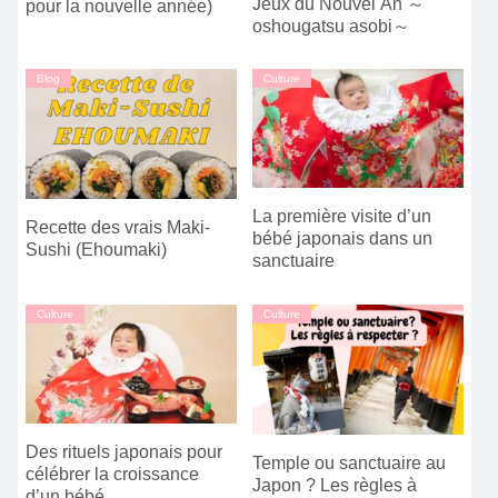
Jeux du Nouvel An ～
pour la nouvelle année)
oshougatsu asobi～
Blog
Culture
La première visite d’un
Recette des vrais Maki-
bébé japonais dans un
Sushi (Ehoumaki)
sanctuaire
Culture
Culture
Des rituels japonais pour
Temple ou sanctuaire au
célébrer la croissance
Japon ? Les règles à
d’un bébé